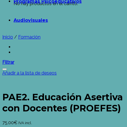
Programas Psicoeducativos
No hay productos en el carrito.
Audiovisuales
Inicio
/
Formación
Filtrar
Añadir a la lista de deseos
PAE2. Educación Asertiva
con Docentes (PROEFES)
75,00
€
IVA incl.