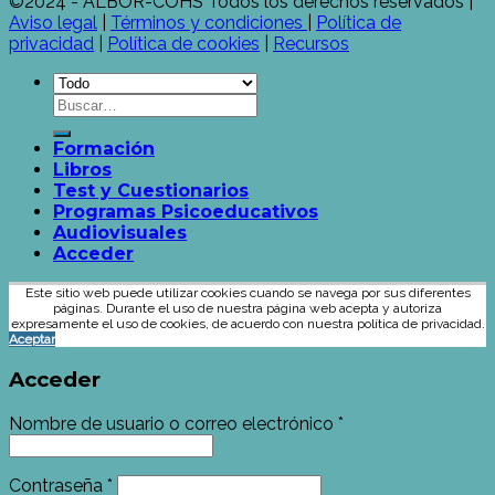
©2024 - ALBOR-COHS Todos los derechos reservados |
Aviso legal
|
Términos y condiciones
|
Política de
privacidad
|
Política de cookies
|
Recursos
Formación
Libros
Test y Cuestionarios
Programas Psicoeducativos
Audiovisuales
Acceder
Este sitio web puede utilizar cookies cuando se navega por sus diferentes
páginas. Durante el uso de nuestra página web acepta y autoriza
expresamente el uso de cookies, de acuerdo con nuestra política de privacidad.
Aceptar
Acceder
Nombre de usuario o correo electrónico
*
Contraseña
*