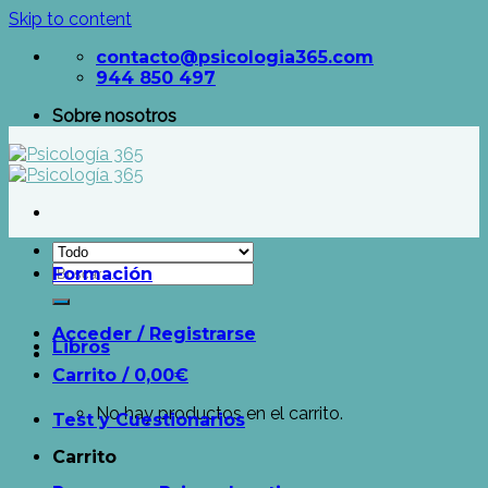
Skip to content
contacto@psicologia365.com
944 850 497
Sobre nosotros
Formación
Acceder / Registrarse
Libros
Carrito /
0,00
€
No hay productos en el carrito.
Test y Cuestionarios
Carrito