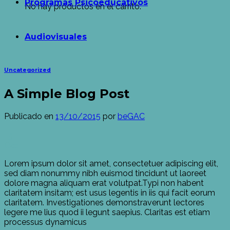
Programas Psicoeducativos
No hay productos en el carrito.
Audiovisuales
Uncategorized
A Simple Blog Post
Publicado en
13/10/2015
por
beGAC
13
Oct
Lorem ipsum dolor sit amet, consectetuer adipiscing elit,
sed diam nonummy nibh euismod tincidunt ut laoreet
dolore magna aliquam erat volutpat.Typi non habent
claritatem insitam; est usus legentis in iis qui facit eorum
claritatem. Investigationes demonstraverunt lectores
legere me lius quod ii legunt saepius. Claritas est etiam
processus dynamicus