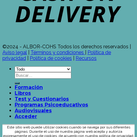
©2024 - ALBOR-COHS Todos los derechos reservados |
Aviso legal
|
Términos y condiciones
|
Política de
privacidad
|
Política de cookies
|
Recursos
Formación
Libros
Test y Cuestionarios
Programas Psicoeducativos
Audiovisuales
Acceder
Este sitio web puede utilizar cookies cuando se navega por sus diferentes
páginas. Durante el uso de nuestra página web acepta y autoriza
expresamente el uso de cookies, de acuerdo con nuestra política de privacidad.