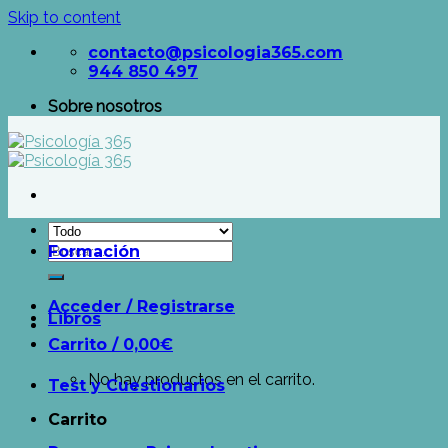
Skip to content
contacto@psicologia365.com
944 850 497
Sobre nosotros
Formación
Acceder / Registrarse
Libros
Carrito /
0,00
€
No hay productos en el carrito.
Test y Cuestionarios
Carrito